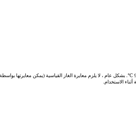
تم تجهيز المسبار بسخان ، ودرجة الحرارة المعمول بها هي 0 ℃～ 900 ℃. بشكل عام ، لا يلزم معايرة الغاز 
ثناء الاستخدام.