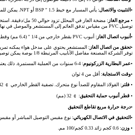
•
التثبيت والاتصال
: يأتي المسبار مع خيط 1.5 ″ BSP أو NPT. يمكن للمستخدم معالجة الحافة المطابقة لجدار الفرن وفقًا للرسم المرفق في دليل التعليمات.
•
مرجع الغاز
: مضخة الغاز في الم
توصيل PVC من مقياس تدفق العائم إلى المستشعر والموصل في نهاية المستشعر مع جهاز الإرسال.
•
أنبوب اتصال الغاز
: أنبوب PVC بقطر خارجي من 1/4 ″ (6.4 مم) وقطر داخلي من 4 (مم).
•
تحقق من اتصال الغاز
توفر الشركة المصنعة مفاصل الأنابيب المرتبطة 1/8 بوصة يمكن توصيلها بأنابيب PVC.
•
عمر البطارية الزركونيوم
: 4-6 سنوات من العملية المستمرة. ذلك يعتمد على تكوين غاز المداخن ودرجة الحرارة. ستؤثر التشغيل المتقطع على عمر الخدمة ، ويجب أن يظل السخان يعمل بشكل مستمر.
•
وقت الاستجابة
: أقل من 4 ثوان
•
فلتر
: الفولاذ المقاوم للصدأ نوع متحرك. تصفية القطر الخارجي ￠ 42 (مم)
•
قطر أنبوب حماية التحقيق
: ￠ 32 (مم)
•
درجة حرارة مربع تقاطع التحقيق
•
التحقيق في الاتصال الكهربائي
: نوع مقبس التوصيل المباشر أو مقبس
•
وزن
: 0.6 كجم زائد 0.33 كجم/100 مم.