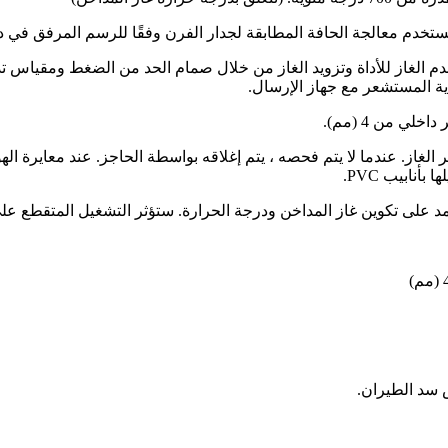
حلل تزود حوالي 50 مل/دقيقة. استخدم الغاز للأداة وتزويد الغاز من خلال صمام الحد من
 سد الطيران.