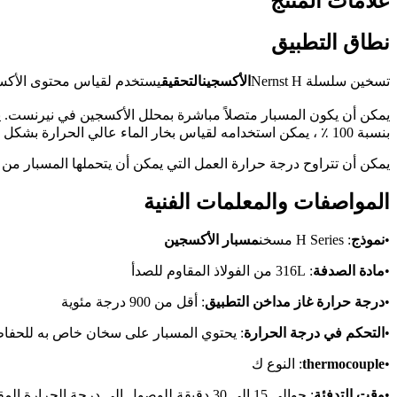
علامات المنتج
نطاق التطبيق
تسخين سلسلة Nernst H
الأكسجين
التحقيق
يستخدم لقياس محتوى الأكسجين
يمكن أن يكون المسبار متصلاً مباشرة بمحلل الأكسجين في نيرنست. يم
بنسبة 100 ٪ ، يمكن استخدامه لقياس بخار الماء عالي الحرارة بشكل غير مباشر ، وإمكانات الكربون ، ونقطة الندى عالية الحرارة.
يمكن أن تتراوح درجة حرارة العمل التي يمكن أن يتحملها المسبار من درجة الحر
المواصفات والمعلمات الفنية
•
نموذج
: H Series مسخن
مسبار الأكسجين
•
مادة الصدفة
: 316L من الفولاذ المقاوم للصدأ
•
درجة حرارة غاز مداخن التطبيق
: أقل من 900 درجة مئوية
•
التحكم في درجة الحرارة
: يحتوي المسبار على سخان خاص به للحفاظ
•
thermocouple
: النوع ك
•
وقت التدفئة
: حوالي 15 إلى 30 دقيقة للوصول إلى درجة الحرارة المقدرة من 700 درجة مئوية. (تتعلق بدرجة حرارة غاز المداخن)