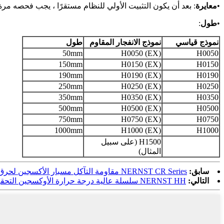
•
معايرة
: بعد أن يكون التثبيت الأولي للنظام مستقرًا ، يجب فحصه مرة
•
طول
:
نموذج قياسي
نموذج الانفجار المقاوم
طول
50mm
H0050 (EX)
H0050
150mm
H0150 (EX)
H0150
190mm
H0190 (EX)
H0190
250mm
H0250 (EX)
H0250
350mm
H0350 (EX)
H0350
500mm
H0500 (EX)
H0500
750mm
H0750 (EX)
H0750
1000mm
H1000 (EX)
H1000
H1500 (على سبيل
المثال)
سابق:
NERNST CR Series مقاومة التآكل مسبار الأكسجين لحرق النفايات
التالي:
NERNST HH سلسلة عالية درجة حرارة الأوكسجين التحقيق