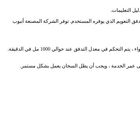
 الضغط ومقياس تدفق التعويم الذي يوفره المستخدم. توفر الشركة المصنعة أنبوب
: المستشعر يحتوي على مدخل هواء يمكنه تمرير الغاز. عندما لا يتم فحصه ، يتم إغلاقه بواسطة الحاجز. عند معايرة الهواء ، يتم التحكم في معدل التدفق عند حوالي 1000 مل في الدقيقة.