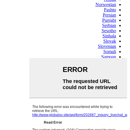
Norwegian
Pashto
Persian
Punjabi
Serbian
Sesotho
Sinhala
Slovak
Slovenian
Somali
Samoan
Scots Gaelic
Shona
Sindhi
Sundanese
Swahili
Tajik
Tamil
Telugu
Thai
Ukrainian
Urdu
Uzbek
Vietnamese
Welsh