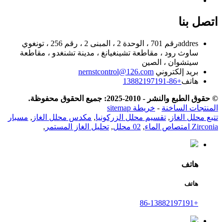
اتصل بنا
addres
رقم 701 ، الوحدة 2 ، المبنى 2 ، رقم 256 ، تونغوي
ساوث رود ، مقاطعة تشينغيانغ ، مدينة تشنغدو ، مقاطعة
سيتشوان ، الصين
بريد إلكتروني
nernstcontrol@126.com
هاتف
+86-13882197191
© حقوق الطبع والنشر - 2010-2025: جميع الحقوق محفوظة.
المنتجات الساخنة
-
خريطة sitemap
تتبع محلل الغاز
,
تقسيم محلل الزركونيا
,
مكدس محلل الغاز
,
مسبار
Zirconia امتصاص الماء
,
02 محلل
,
تحليل الغاز المستمر
,
هاتف
هاتف
+86-13882197191