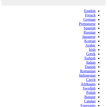
English
French
German
Portuguese
Spanish
Russian
Japanese
Korean
Arabic
Irish
Greek
Turkish
Italian
Danish
Romanian
Indonesian
Czech
Afrikaans
Swedish
Polish
Basque
Catalan
Esperanto